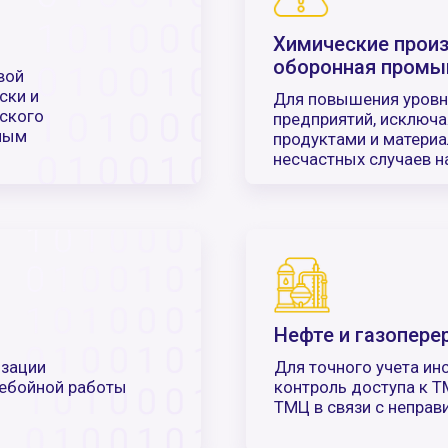
Нефте и газопереработка
Для точного учета инструментов и 
ой работы
контроль доступа к ТМЦ предприят
ТМЦ в связи с неправильным хране
Логистические компании и 
Для быстрого выполнения заказов,
 проектов
пространства для хранения и опера
для точного управления запасами