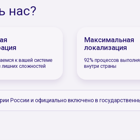
роблем, заполняем опросные листы
чет стоимости
ности, конструктив,
ваем стоимость
латы и место доставки