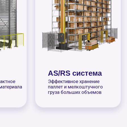
AS/RS система
Эффективное хранение
паллет и мелкоштучного
Подробнее
груза больших объемов
Получить консультацию