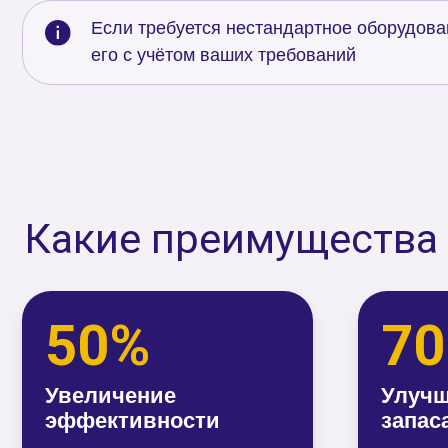
Какие преимущества вы
50%
70-
Увеличение
Улучшение
эффективности
запасами
Автоматизация ускоряет
Автоматизация 
обработку и перемещение
отслеживать зап
материалов, повышая
риски дефицита 
производительность склада
производственн
и снижая ошибки