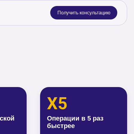
X5
Операции в 5 раз
быстрее
Средняя длительность операции
с вертикальным погрузчиком 90
сек, с автоматизированной
системой 19 сек