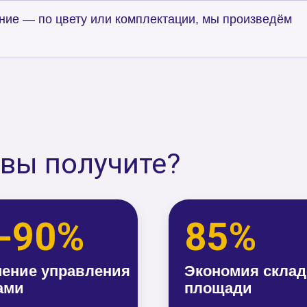
 получите?
90%
85%
 управления
Экономия складской
площади
позволяет точно
Автоматизированные системы
асы, снижая
эффективно используют
и оптимизируя
складское пространство,
ые процессы
улучшая хранение и логистику