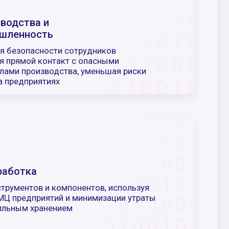
компонентов, используя
ий и минимизации утраты
нием
дистрибьюторы
 оптимизации
ций, а также