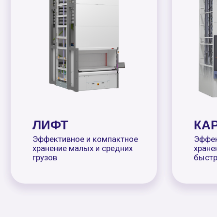
ЛИФТ
КАРУС
Эффективное и компактное
Эффективное
хранение малых и средних
хранение мал
Подробнее
Подроб
грузов
быстрый дос
Если требуется нестандартное оборудование — 
его с учётом ваших требований