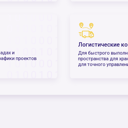
ас?
Максимальная
локализация
 вашей системе
92% процессов выполняем
х сложностей
внутри страны
оссии и официально включено в государственный реестр