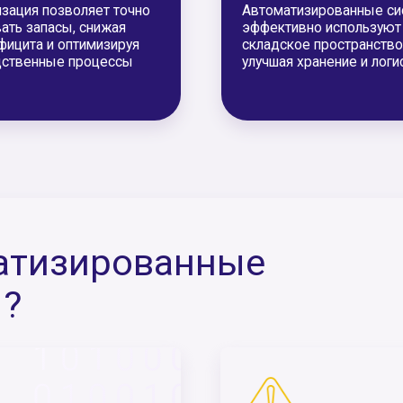
изированные
Химические производства и
оборонная промышленность
Для повышения уровня безопаснос
предприятий, исключая прямой кон
продуктами и материалами произво
несчастных случаев на предприяти