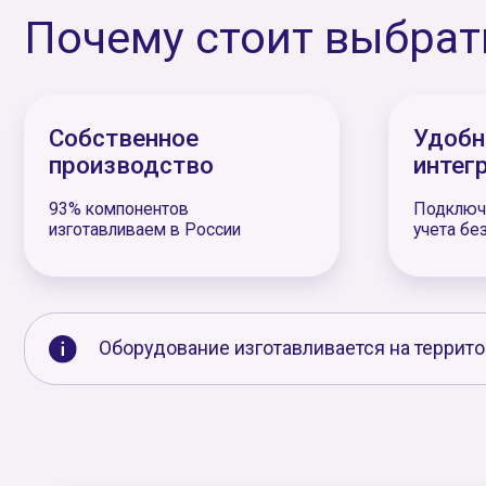
Этапы внедрения:
Знакомство и аудит
Проводим аудит текущих процессов, анализ п
Проектировка решения и рас
Определяем тип оборудования под ваши потреб
наполнение и опции, формируем ТЗ и рассчиты
Заключение договора
Определяем сроки, согласовываем условия оп