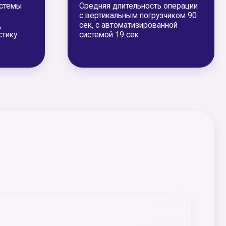
ти сотрудников
такт с опасными
дства, уменьшая риски
ях