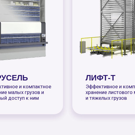
ЕЛЬ
ЛИФТ-Т
 и компактное
Эффективное и компактное
ых грузов и
хранение листового материала
нее
Подробнее
туп к ним
и тяжелых грузов
по цвету или комплектации, мы произведём