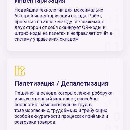
Робот класса «товар к человеку» снизит
количество ошибок по сравнению с
традиционной ручной сборкой заказов, а
система управления роботами поможет
ставить задачи
Какие преимущества
вы получите?
3+ раза
Повышение эффективности
Благодаря высокой производительности
операций роботами повышается общая
складская производительность, что приводит