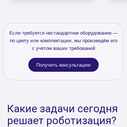
Перемещение товара к человеку
Решение, направленное на сокращение
времени на поиск нужных товаров и
повышение производительности склада.
Робот класса «товар к человеку» снизит
количество ошибок по сравнению с
традиционной ручной сборкой заказов, а
система управления роботами поможет
ставить задачи
Инвентаризация
Новейшие технологии для максимально
быстрой инвентаризации склада. Робот,
проезжая по аллее между стеллажами, с
двух сторон от себя сканирует QR-коды и