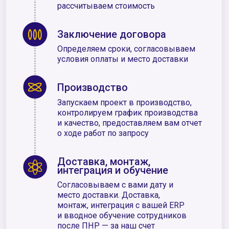
Контакты
8 (800) 250-31-47
aws@gst-it.ru
Аккредитовано
Самара