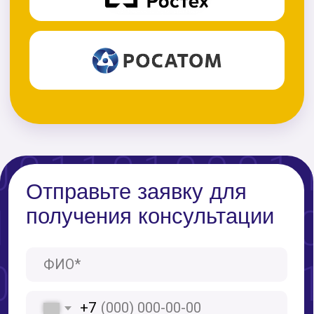
Санкт - Петербург
ул. Коломяжский пр. 19,
кор. 2, лит. А, офис 14А
Благовещенск
ул. Ленина, д. 27,
офис 306