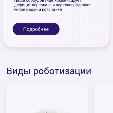
Виды роботизации
AMR РОБОТ – ПЕРЕВОЗЧИК
APR РОБОТ – 
Эффективное перемещение
Решение для само
товара к человеку на
горизонтальной тр
мобильных стеллажах или
паллет без дополн
паллетах до 3000 кг
оборудования