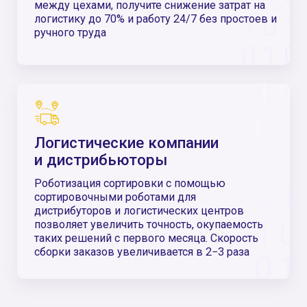
Знакомство и аудит
Проводим аудит текущих
процессов, анализ проблем,
заполняем опросные листы
Проектировка решения
и расчет стоимости
Определяем тип оборудования под
ваши потребности, конструктив,
наполнение и опции, формируем ТЗ и
рассчитываем стоимость
Заключение договора
Определяем сроки, согласовываем
условия оплаты и место доставки
Производство
Запускаем проект в производство,
контролируем график производства
и качество, предоставляем вам отчет
о ходе работ по запросу